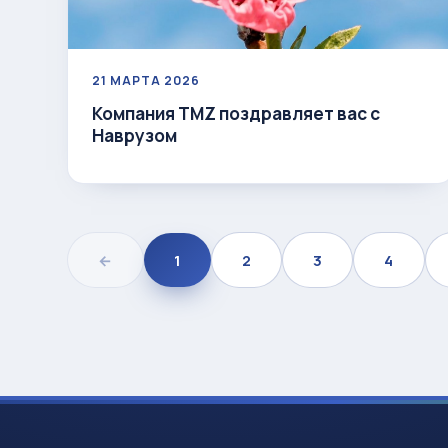
21 МАРТА 2026
Компания TMZ поздравляет вас с
Наврузом
←
1
2
3
4