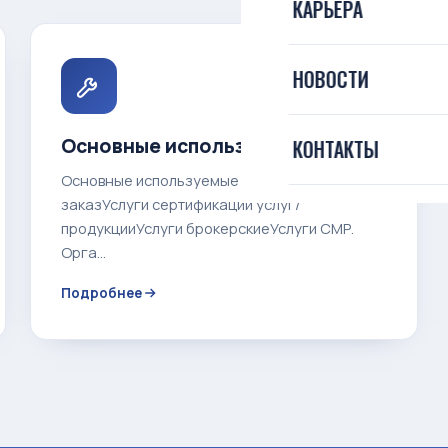
КАРЬЕРА
Гарантия качеств
Конкурсные проц
Экскурсия на ТМЗ
НОВОСТИ
Разбивка по рынк
Комплаенс
О эксплуатации п
Основные используемые услуги
КОНТАКТЫ
Участники TMZ
Основные используемые услугиОформить
Система менеджм
заказУслуги сертификации услуг/
продукцииУслуги брокерскиеУслуги СМР.
Орга...
Подробнее