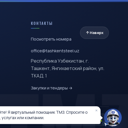
КОНТАКТЫ
Наверх
Посмотреть номера
office@tashkentsteel.uz
Республика Узбекистан, г.
TM
Ташкент, Янгихаетский район, ул.
ТКАД, 1
Закупки и тендеры →
×
йте! Я виртуальный помощник ТМЗ. Спросите о
, услугах или компании.
Разработано