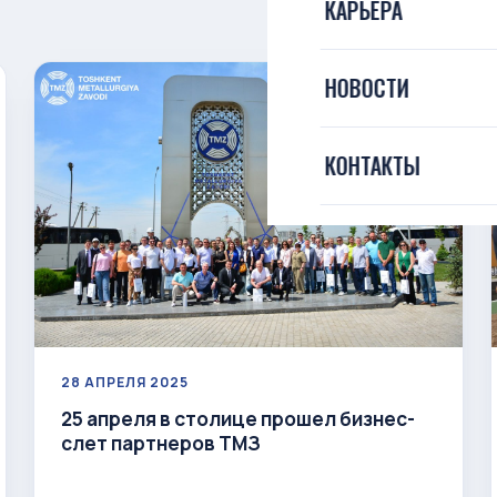
КАРЬЕРА
Гарантия качеств
Конкурсные проц
Экскурсия на ТМЗ
НОВОСТИ
Разбивка по рынк
Комплаенс
О эксплуатации п
КОНТАКТЫ
Участники TMZ
Система менеджм
28 АПРЕЛЯ 2025
25 апреля в столице прошел бизнес-
слет партнеров ТМЗ