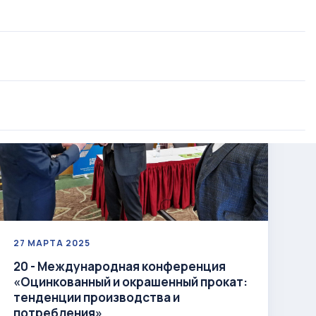
а
едуры
ам
родукции
ента качества
27 МАРТА 2025
20 - Международная конференция
«Оцинкованный и окрашенный прокат:
тенденции производства и
потребления»