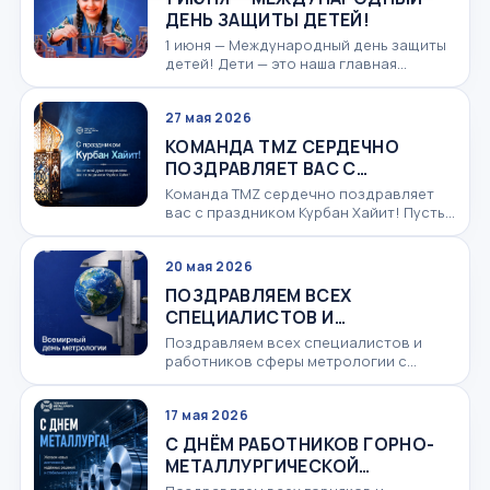
ДЕНЬ ЗАЩИТЫ ДЕТЕЙ!
1 июня — Международный день защиты
детей! Дети — это наша главная
радость, гордость и фундамент нашего
будущего. Забота...
27 мая 2026
КОМАНДА TMZ СЕРДЕЧНО
ПОЗДРАВЛЯЕТ ВАС С
ПРАЗДНИКОМ КУРБАН ХАЙИТ!
Команда TMZ сердечно поздравляет
вас с праздником Курбан Хайит! Пусть
этот светлый и благословенный
праздник принесёт...
20 мая 2026
ПОЗДРАВЛЯЕМ ВСЕХ
СПЕЦИАЛИСТОВ И
РАБОТНИКОВ СФЕРЫ
Поздравляем всех специалистов и
МЕТРОЛОГИИ С ВСЕМИРНЫМ
работников сферы метрологии с
Всемирным днём метрологии! Ваш
ДНЁМ МЕТРОЛОГИИ!
труд, основанный на точнос...
17 мая 2026
С ДНЁМ РАБОТНИКОВ ГОРНО-
МЕТАЛЛУРГИЧЕСКОЙ
ПРОМЫШЛЕННОСТИ