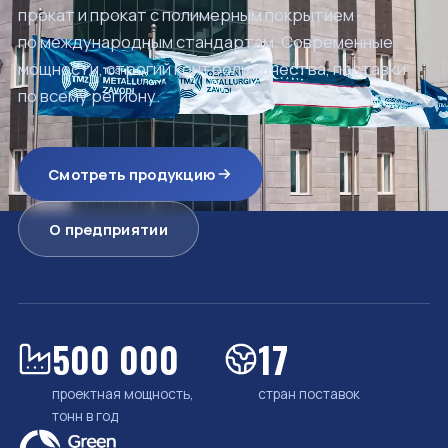
прокат и прокат с полимерным покрытием
по международным стандартам. Современные
мощности, строгий контроль качества, поставки
по всему региону.
Смотреть продукцию
О предприятии
500 000
17
проектная мощность,
стран поставок
тонн в год