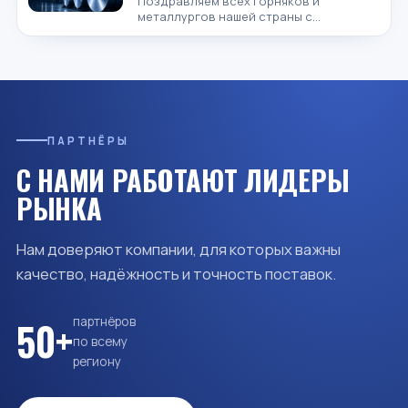
Поздравляем всех горняков и
РЕСПУБЛИКИ УЗБЕКИСТАН
металлургов нашей страны с
профессиональным праздником —
«Днём работников горно-
металлургиче...
ПАРТНЁРЫ
С НАМИ РАБОТАЮТ ЛИДЕРЫ
РЫНКА
Нам доверяют компании, для которых важны
качество, надёжность и точность поставок.
партнёров
50+
по всему
региону