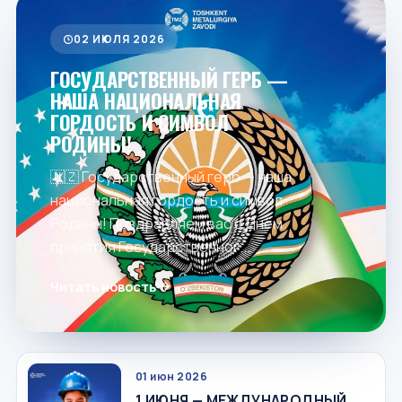
02 ИЮЛЯ 2026
ГОСУДАРСТВЕННЫЙ ГЕРБ —
НАША НАЦИОНАЛЬНАЯ
ГОРДОСТЬ И СИМВОЛ
РОДИНЫ!
🇺🇿 Государственный герб — наша
национальная гордость и символ
Родины! Поздравляем вас с Днём
принятия Государственног...
Читать новость
01 июн 2026
1 ИЮНЯ — МЕЖДУНАРОДНЫЙ