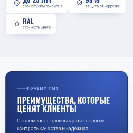
срок службы покрытия
защита от коррозии
RAL
стойкость цвета
ТЯНИТЕ ↔
Сталь ТМЗ
Контрафакт
качество на десятилетия
коррозия через пару лет
ПОЧЕМУ ТМЗ
ПРЕИМУЩЕСТВА, КОТОРЫЕ
ЦЕНЯТ КЛИЕНТЫ
Современное производство, строгий
контроль качества и надёжная